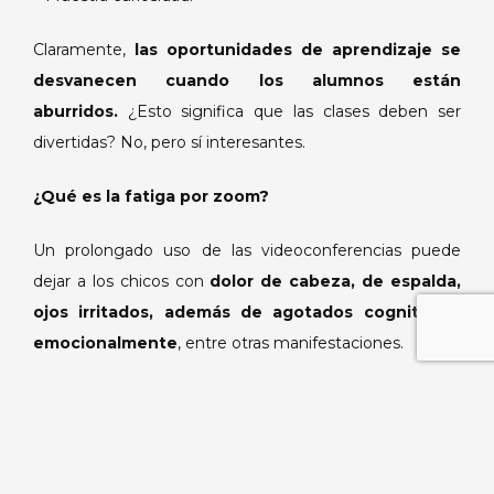
Claramente,
las oportunidades de aprendizaje se
desvanecen cuando los alumnos están
aburridos.
¿Esto significa que las clases deben ser
divertidas? No, pero sí interesantes.
¿Qué es la fatiga por zoom?
Un prolongado uso de las videoconferencias puede
dejar a los chicos con
dolor de cabeza, de espalda,
ojos irritados, además de agotados cognitiva y
emocionalmente
, entre otras manifestaciones.
Cuando los chicos no tienen un lugar propio en donde
llevar a cabo la reunión de zoom, están también
pendiente de todo lo que pasa a su alrededor,
generando una mayor distracción, lo que naturalmente,