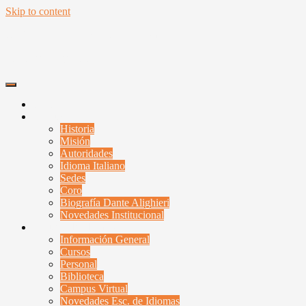
Skip to content
Unión y Benevolencia Dante Alighieri
Santa Fe, Argentina
Inicio
Institucional
Historia
Misión
Autoridades
Idioma Italiano
Sedes
Coro
Biografía Dante Alighieri
Novedades Institucional
Escuela de Idiomas
Información General
Cursos
Personal
Biblioteca
Campus Virtual
Novedades Esc. de Idiomas