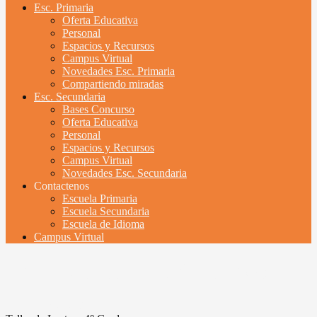
Esc. Primaria
Oferta Educativa
Personal
Espacios y Recursos
Campus Virtual
Novedades Esc. Primaria
Compartiendo miradas
Esc. Secundaria
Bases Concurso
Oferta Educativa
Personal
Espacios y Recursos
Campus Virtual
Novedades Esc. Secundaria
Contactenos
Escuela Primaria
Escuela Secundaria
Escuela de Idioma
Campus Virtual
Taller de Lectura 4° Grado
noviembre 6, 2024
UyBDA