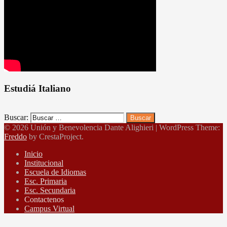
Estudiá Italiano
Buscar:
© 2026 Unión y Benevolencia Dante Alighieri
|
WordPress Theme:
Freddo
by CrestaProject.
Inicio
Institucional
Escuela de Idiomas
Esc. Primaria
Esc. Secundaria
Contactenos
Campus Virtual