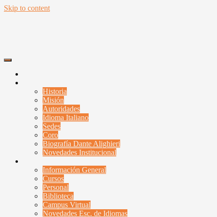
Skip to content
Unión y Benevolencia Dante Alighieri
Santa Fe, Argentina
Inicio
Institucional
Historia
Misión
Autoridades
Idioma Italiano
Sedes
Coro
Biografía Dante Alighieri
Novedades Institucional
Escuela de Idiomas
Información General
Cursos
Personal
Biblioteca
Campus Virtual
Novedades Esc. de Idiomas