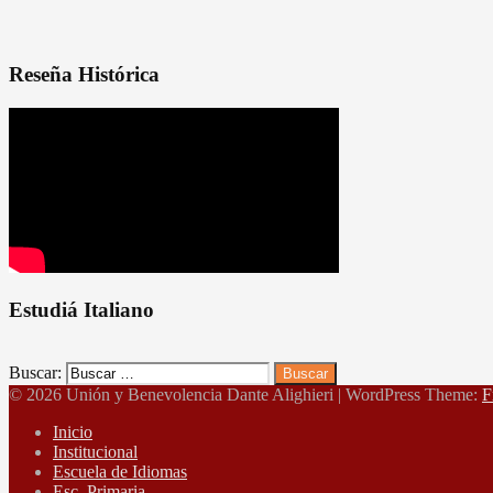
Reseña Histórica
Estudiá Italiano
Buscar:
© 2026 Unión y Benevolencia Dante Alighieri
|
WordPress Theme:
F
Inicio
Institucional
Escuela de Idiomas
Esc. Primaria