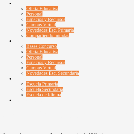
Esc. Primaria
Oferta Educativa
Personal
Espacios y Recursos
Campus Virtual
Novedades Esc. Primaria
Compartiendo miradas
Esc. Secundaria
Bases Concurso
Oferta Educativa
Personal
Espacios y Recursos
Campus Virtual
Novedades Esc. Secundaria
Contactenos
Escuela Primaria
Escuela Secundaria
Escuela de Idioma
Campus Virtual
Sugerencias para acompañar a i
febrero 26, 2026
febrero 26, 2026
UyBDA