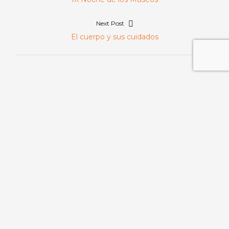
de
post:
Next Post
entradas
Next
El cuerpo y sus cuidados
post:
Buscar
Buscar