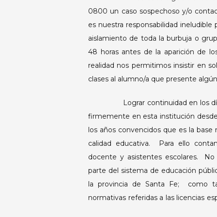
0800 un caso sospechoso y/o contact
es nuestra responsabilidad ineludible p
aislamiento de toda la burbuja o gru
48 horas antes de la aparición de l
realidad nos permitimos insistir en so
clases al alumno/a que presente algú
Lograr continuidad en los días d
firmemente en esta institución desde
los años convencidos que es la base m
calidad educativa. Para ello con
docente y asistentes escolares. No
parte del sistema de educación públi
la provincia de Santa Fe; como ta
normativas referidas a las licencias
la crisis sanitaria actual.