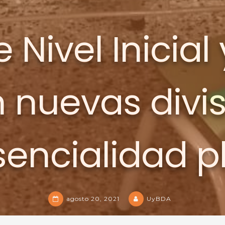
 Nivel Inicial 
nuevas divis
sencialidad p
agosto 20, 2021
UyBDA