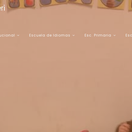
ri
tucional
Escuela de Idiomas
Esc. Primaria
Es