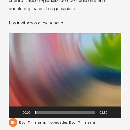
cuento clásico regionalizado que transcurre en el
pueblo originario «Los guaraníes».
Los invitamos a escucharlo.
Reproductor
de
vídeo
00:00
03:50
Esc. Primaria
,
Novedades Esc. Primaria