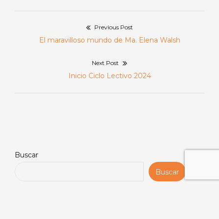
Previous Post
Navegación
Previous
El maravilloso mundo de Ma. Elena Walsh
de
post:
Next Post
entradas
Next
Inicio Ciclo Lectivo 2024
post:
Buscar
Buscar