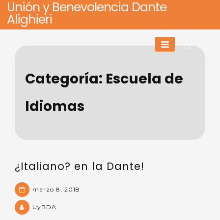
Unión y Benevolencia Dante
Skip
Alighieri
to
content
Categoría:
Escuela de
Idiomas
¿Italiano? en la Dante!
marzo 8, 2018
UyBDA