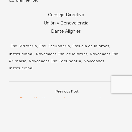
Cordialmente,
Consejo Directivo
Unión y Benevolencia
Dante Alighieri
Esc. Primaria
,
Esc. Secundaria
,
Escuela de Idiomas
,
Institucional
,
Novedades Esc. de Idiomas
,
Novedades Esc.
Primaria
,
Novedades Esc. Secundaria
,
Novedades
Institucional
Previous Post
Navegación
Previous
Extensión Horaria: un lugar para crecer juntos
post:
de
Next Post
Next
Celebramos la Independencia y despedimos la primera
entradas
post:
etapa del año