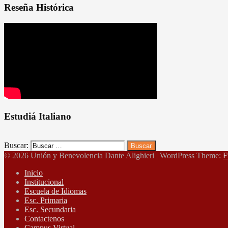
Reseña Histórica
Estudiá Italiano
Buscar:
© 2026 Unión y Benevolencia Dante Alighieri
|
WordPress Theme:
F
Inicio
Institucional
Escuela de Idiomas
Esc. Primaria
Esc. Secundaria
Contactenos
Campus Virtual