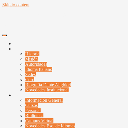
Skip to content
Unión y Benevolencia Dante Alighieri
Santa Fe, Argentina
Inicio
Institucional
Historia
Misión
Autoridades
Idioma Italiano
Sedes
Coro
Biografía Dante Alighieri
Novedades Institucional
Escuela de Idiomas
Información General
Cursos
Personal
Biblioteca
Campus Virtual
Novedades Esc. de Idiomas