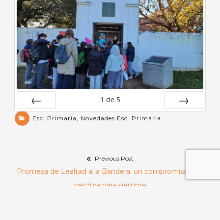
1
de
5
Anterior
Siguiente
Esc. Primaria
,
Novedades Esc. Primaria
Previous Post
Navegación
Previous
Promesa de Lealtad a la Bandera: un compromiso que
de
post:
perdura para siempre
entradas
Next Post