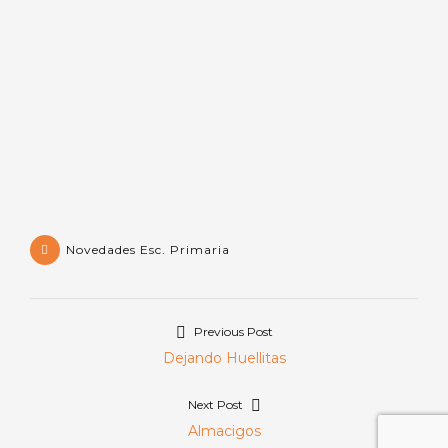
Novedades Esc. Primaria
Previous Post
Navegación
Previous
Dejando Huellitas
de
post:
Next Post
entradas
Next
Almacigos