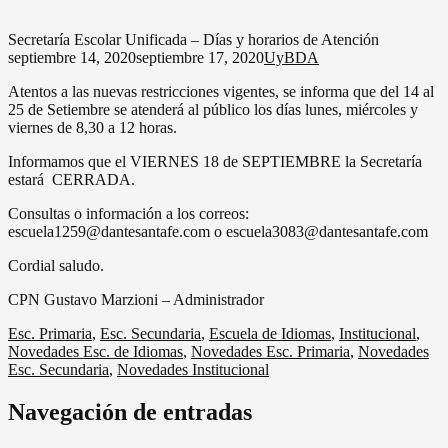
septiembre 14, 2020
septiembre 17, 2020
UyBDA
Secretaría Escolar Unificada – Días y horarios de Atención
septiembre 14, 2020
septiembre 17, 2020
UyBDA
Atentos a las nuevas restricciones vigentes, se informa que del 14 al
25 de Setiembre se atenderá al público los días lunes, miércoles y
viernes de 8,30 a 12 horas.
Informamos que el VIERNES 18 de SEPTIEMBRE la Secretaría
estará CERRADA.
Consultas o información a los correos:
escuela1259@dantesantafe.com o escuela3083@dantesantafe.com
Cordial saludo.
CPN Gustavo Marzioni – Administrador
Esc. Primaria
,
Esc. Secundaria
,
Escuela de Idiomas
,
Institucional
,
Novedades Esc. de Idiomas
,
Novedades Esc. Primaria
,
Novedades
Esc. Secundaria
,
Novedades Institucional
Navegación de entradas