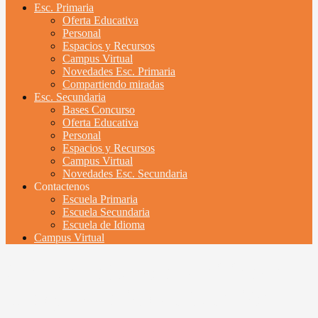
Esc. Primaria
Oferta Educativa
Personal
Espacios y Recursos
Campus Virtual
Novedades Esc. Primaria
Compartiendo miradas
Esc. Secundaria
Bases Concurso
Oferta Educativa
Personal
Espacios y Recursos
Campus Virtual
Novedades Esc. Secundaria
Contactenos
Escuela Primaria
Escuela Secundaria
Escuela de Idioma
Campus Virtual
Secretaría Escolar Unificada –
Días y horarios de Atención