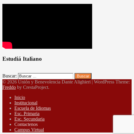
Estudiá Italiano
Buscar:
© 2026 Unión y Benevolencia Dante Alighieri
|
WordPress Theme:
Freddo
by CrestaProject.
Inicio
Institucional
Escuela de Idiomas
Esc. Primaria
Esc. Secundaria
Contactenos
Campus Virtual