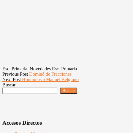
Esc. Primaria
,
Novedades Esc. Primaria
Navegación
Previous
Previous Post
Dominó de Fracciones
Next
post:
Next Post
Honramos a Manuel Belgrano
de
post:
Buscar
entradas
Buscar
Accesos Directos