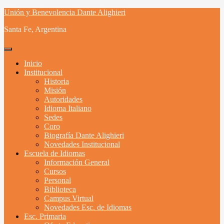
Skip
Unión y Benevolencia Dante Alighieri
to
Santa Fe, Argentina
content
Inicio
Institucional
Historia
Misión
Autoridades
Idioma Italiano
Sedes
Coro
Biografía Dante Alighieri
Novedades Institucional
Escuela de Idiomas
Información General
Cursos
Personal
Biblioteca
Campus Virtual
Novedades Esc. de Idiomas
Esc. Primaria