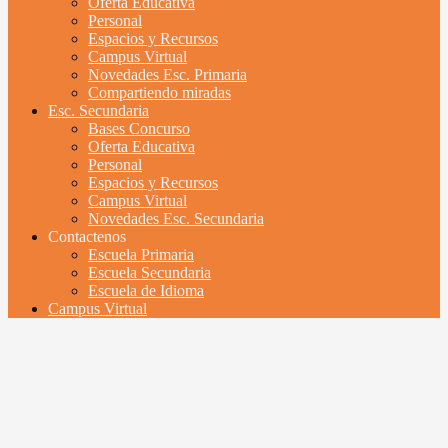
Oferta Educativa
Personal
Espacios y Recursos
Campus Virtual
Novedades Esc. Primaria
Compartiendo miradas
Esc. Secundaria
Bases Concurso
Oferta Educativa
Personal
Espacios y Recursos
Campus Virtual
Novedades Esc. Secundaria
Contactenos
Escuela Primaria
Escuela Secundaria
Escuela de Idioma
Campus Virtual
Promesa de Lealtad a la
Bandera
junio 19, 2018
UyBDA