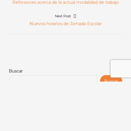
Previous
Reflexiones acerca de la actual modalidad de trabajo
de
post:
Next Post
entradas
Next
Nuevos horarios de Jornada Escolar
post:
Buscar
Buscar