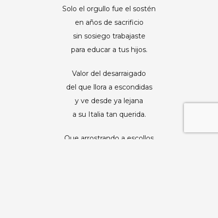
Solo el orgullo fue el sostén
en años de sacrificio
sin sosiego trabajaste
para educar a tus hijos.
Valor del desarraigado
del que llora a escondidas
y ve desde ya lejana
a su Italia tan querida.
Que arrostrando a escollos
se superó día a día
legando el justo ejemplo
de probidad y osadía.
Argentina abrió sus puertas
a inmigrantes del mundo