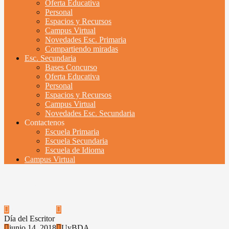
Oferta Educativa
Personal
Espacios y Recursos
Campus Virtual
Novedades Esc. Primaria
Compartiendo miradas
Esc. Secundaria
Bases Concurso
Oferta Educativa
Personal
Espacios y Recursos
Campus Virtual
Novedades Esc. Secundaria
Contactenos
Escuela Primaria
Escuela Secundaria
Escuela de Idioma
Campus Virtual
Día del Escritor
junio 14, 2018
UyBDA
Día del Escritor
junio 14, 2018
UyBDA