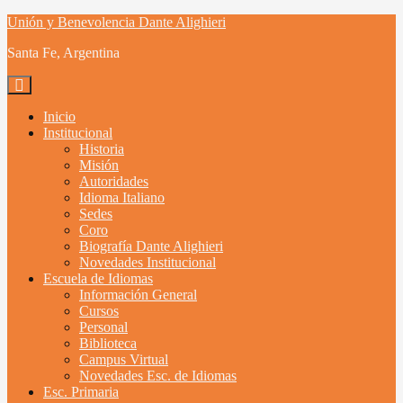
Skip
Unión y Benevolencia Dante Alighieri
to
Santa Fe, Argentina
content
Inicio
Institucional
Historia
Misión
Autoridades
Idioma Italiano
Sedes
Coro
Biografía Dante Alighieri
Novedades Institucional
Escuela de Idiomas
Información General
Cursos
Personal
Biblioteca
Campus Virtual
Novedades Esc. de Idiomas
Esc. Primaria