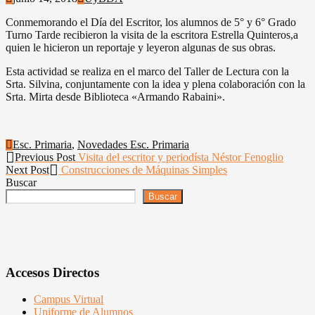
Conmemorando el Día del Escritor, los alumnos de 5° y 6° Grado
Turno Tarde recibieron la visita de la escritora Estrella Quinteros,a
quien le hicieron un reportaje y leyeron algunas de sus obras.
Esta actividad se realiza en el marco del Taller de Lectura con la
Srta. Silvina, conjuntamente con la idea y plena colaboración con la
Srta. Mirta desde Biblioteca «Armando Rabaini».
Esc. Primaria
,
Novedades Esc. Primaria
Navegación
Previous
Previous Post
Visita del escritor y periodísta Néstor Fenoglio
Next
post:
Next Post
Construcciones de Máquinas Simples
de
post:
Buscar
entradas
Buscar
Accesos Directos
Campus Virtual
Uniforme de Alumnos