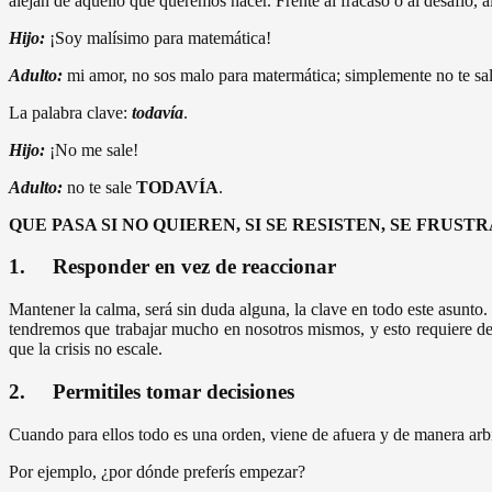
alejan de aquello que queremos hacer. Frente al fracaso o al desafío, 
Hijo:
¡Soy malísimo para matemática!
Adulto:
mi amor, no sos malo para matermática; simplemente no te sali
La palabra clave:
todavía
.
Hijo:
¡No me sale!
Adulto:
no te sale
TODAVÍA
.
QUE PASA SI NO QUIEREN, SI SE RESISTEN, SE FRUS
1. Responder en vez de reaccionar
Mantener la calma, será sin duda alguna, la clave en todo este asunt
tendremos que trabajar mucho en nosotros mismos, y esto requiere de 
que la crisis no escale.
2. Permitiles tomar decisiones
Cuando para ellos todo es una orden, viene de afuera y de manera arbitra
Por ejemplo, ¿por dónde preferís empezar?