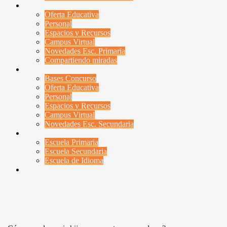
Esc. Primaria
Oferta Educativa
Personal
Espacios y Recursos
Campus Virtual
Novedades Esc. Primaria
Compartiendo miradas
Esc. Secundaria
Bases Concurso
Oferta Educativa
Personal
Espacios y Recursos
Campus Virtual
Novedades Esc. Secundaria
Contactenos
Escuela Primaria
Escuela Secundaria
Escuela de Idioma
Campus Virtual
¿Cómo ayudo a mis hijos con sus
mayo 5, 2021
mayo 5, 2021
UyBDA