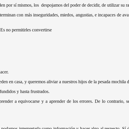
n por sí mismos, los despojamos del poder de decidir, de utilizar su r
erminan con más inseguridades, miedos, angustias, e incapaces de avanza
 Es no permitirles convertirse
acer.
n en casa, y queremos aliviar a nuestros hijos de la pesada mochila de
undidos y hasta frustrados.
render a equivocarse y a aprender de los errores. De lo contrario, se
 podamos interpretarla como información y hacer algo al respecto. Sí 