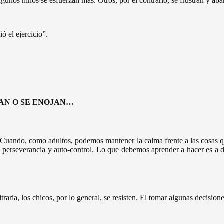
algunos niños se esfuerzan más. Otros, por el contrario, se frustran y a
ó el ejercicio”.
TRAN O SE ENOJAN…
o. Cuando, como adultos, podemos mantener la calma frente a las cosas q
perseverancia y auto-control. Lo que debemos aprender a hacer es a dil
ria, los chicos, por lo general, se resisten. El tomar algunas decisiones 