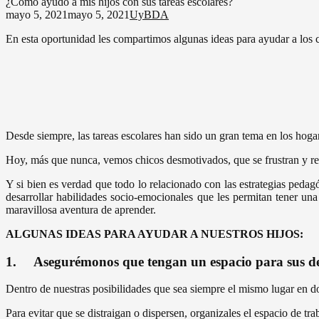
¿Cómo ayudo a mis hijos con sus tareas escolares?
mayo 5, 2021
mayo 5, 2021
UyBDA
En esta oportunidad les compartimos algunas ideas para ayudar a los ch
Desde siempre, las tareas escolares han sido un gran tema en los hoga
Hoy, más que nunca, vemos chicos desmotivados, que se frustran y re
Y si bien es verdad que todo lo relacionado con las estrategias pedag
desarrollar habilidades socio-emocionales que les permitan tener u
maravillosa aventura de aprender.
ALGUNAS IDEAS PARA AYUDAR A NUESTROS HIJOS:
1. Asegurémonos que tengan un espacio para sus d
Dentro de nuestras posibilidades que sea siempre el mismo lugar en 
Para evitar que se distraigan o dispersen, organizales el espacio de tr