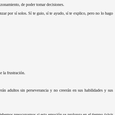
azonamiento, de poder tomar decisiones.
r por sí solos. Sí te guio, sí te ayudo, sí te explico, pero no lo hago
 la frustración.
rán adultos sin perseverancia y no creerán en sus habilidades y sus
debemos preocuparnos si esta emoción se prolonga en el tiempo (vivir