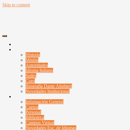
Skip to content
Unión y Benevolencia Dante Alighieri
Santa Fe, Argentina
Inicio
Institucional
Historia
Misión
Autoridades
Idioma Italiano
Sedes
Coro
Biografía Dante Alighieri
Novedades Institucional
Escuela de Idiomas
Información General
Cursos
Personal
Biblioteca
Campus Virtual
Novedades Esc. de Idiomas