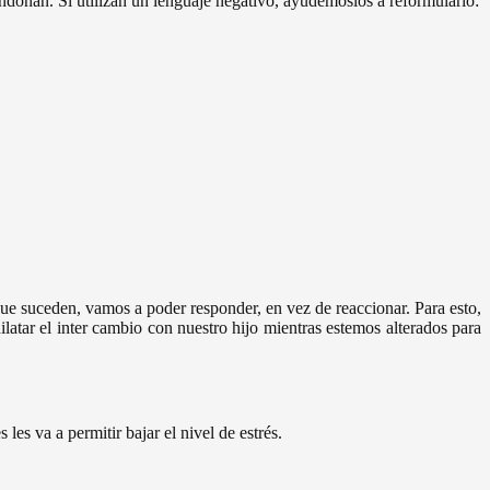
bandonan. Si utilizan un lenguaje negativo, ayudémoslos a reformularlo:
ue suceden, vamos a poder responder, en vez de reaccionar. Para esto,
atar el inter cambio con nuestro hijo mientras estemos alterados para
les va a permitir bajar el nivel de estrés.