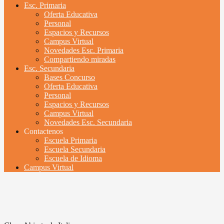
Esc. Primaria
Oferta Educativa
Personal
Espacios y Recursos
Campus Virtual
Novedades Esc. Primaria
Compartiendo miradas
Esc. Secundaria
Bases Concurso
Oferta Educativa
Personal
Espacios y Recursos
Campus Virtual
Novedades Esc. Secundaria
Contactenos
Escuela Primaria
Escuela Secundaria
Escuela de Idioma
Campus Virtual
Clase Abierta de Italiano
agosto 21, 2018
UyBDA