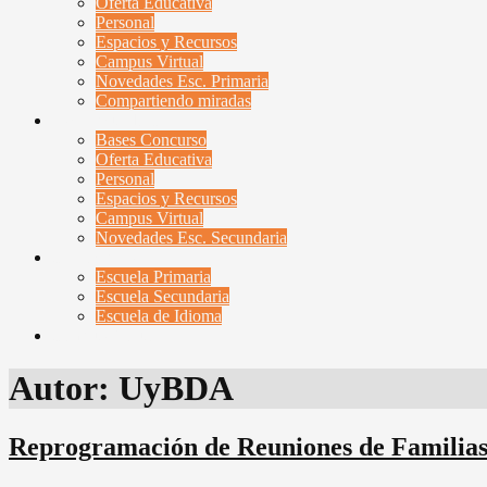
Oferta Educativa
Personal
Espacios y Recursos
Campus Virtual
Novedades Esc. Primaria
Compartiendo miradas
Esc. Secundaria
Bases Concurso
Oferta Educativa
Personal
Espacios y Recursos
Campus Virtual
Novedades Esc. Secundaria
Contactenos
Escuela Primaria
Escuela Secundaria
Escuela de Idioma
Campus Virtual
Autor:
UyBDA
Reprogramación de Reuniones de Familia