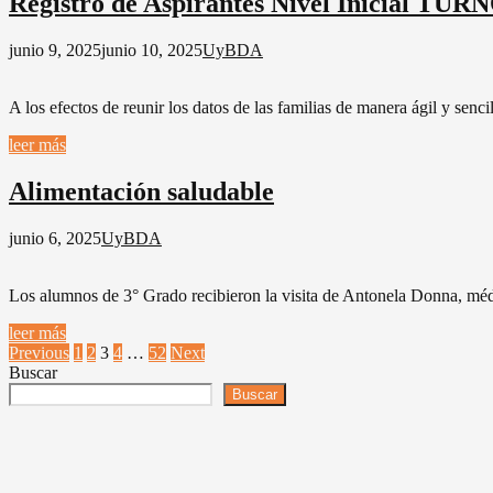
Registro de Aspirantes Nivel Inicial T
junio 9, 2025
junio 10, 2025
UyBDA
A los efectos de reunir los datos de las familias de manera ágil y senci
leer más
Alimentación saludable
junio 6, 2025
UyBDA
Los alumnos de 3° Grado recibieron la visita de Antonela Donna, médi
leer más
Paginación
Previous
1
2
3
4
…
52
Next
Buscar
de
Buscar
entradas