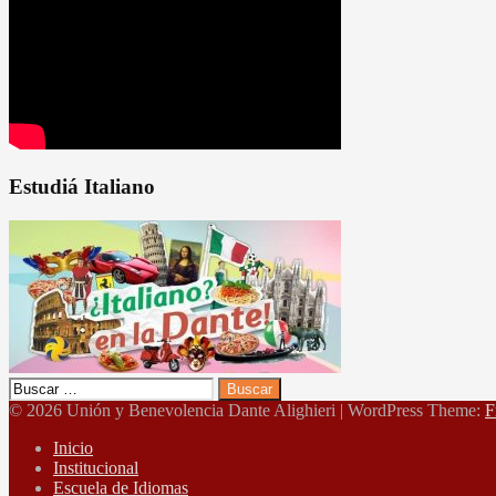
Estudiá Italiano
Buscar:
© 2026 Unión y Benevolencia Dante Alighieri
|
WordPress Theme:
F
Inicio
Institucional
Escuela de Idiomas