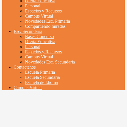
Oferta Educativa
Personal
Espacios y Recursos
Campus Virtual
Novedades Esc. Primaria
Compartiendo miradas
Esc. Secundaria
Bases Concurso
Oferta Educativa
Personal
Espacios y Recursos
Campus Virtual
Novedades Esc. Secundaria
Contactenos
Escuela Primaria
Escuela Secundaria
Escuela de Idioma
Campus Virtual
Registro de Aspirantes a Sala
de 4 Años
mayo 31, 2021
mayo 31, 2021
UyBDA