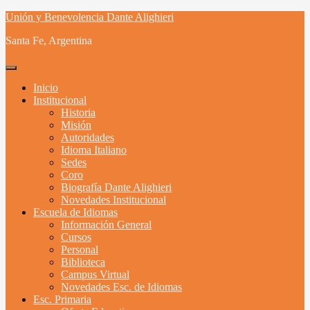
Skip
Unión y Benevolencia Dante Alighieri
to
Santa Fe, Argentina
content
Inicio
Institucional
Historia
Misión
Autoridades
Idioma Italiano
Sedes
Coro
Biografía Dante Alighieri
Novedades Institucional
Escuela de Idiomas
Información General
Cursos
Personal
Biblioteca
Campus Virtual
Novedades Esc. de Idiomas
Esc. Primaria