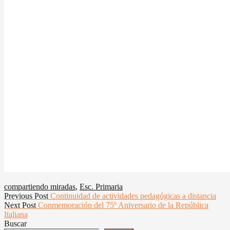
compartiendo miradas
,
Esc. Primaria
Navegación
Previous
Previous Post
Continuidad de actividades pedagógicas a distancia
Next
post:
Next Post
Conmemoración del 75º Aniversario de la República
de
post:
Italiana
entradas
Buscar