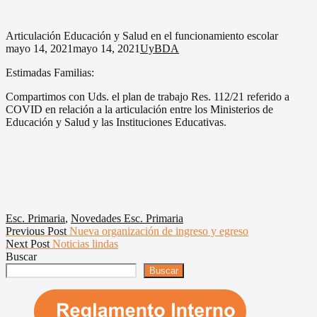
mayo 14, 2021
mayo 14, 2021
UyBDA
Articulación Educación y Salud en el funcionamiento escolar
mayo 14, 2021
mayo 14, 2021
UyBDA
Estimadas Familias:
Compartimos con Uds. el plan de trabajo Res. 112/21 referido a
COVID en relación a la articulación entre los Ministerios de
Educación y Salud y las Instituciones Educativas.
Esc. Primaria
,
Novedades Esc. Primaria
Navegación
Previous
Previous Post
Nueva organización de ingreso y egreso
Next
post:
Next Post
Noticias lindas
de
post:
Buscar
entradas
Buscar