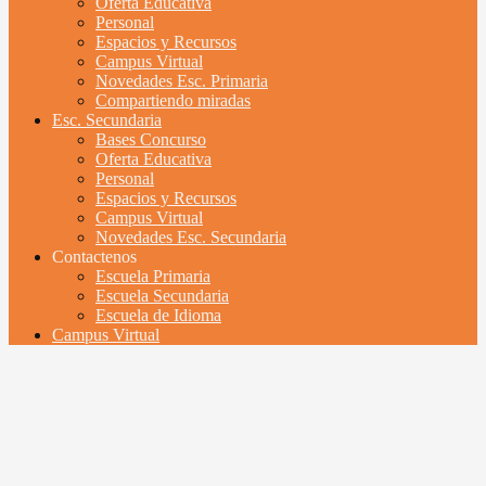
Oferta Educativa
Personal
Espacios y Recursos
Campus Virtual
Novedades Esc. Primaria
Compartiendo miradas
Esc. Secundaria
Bases Concurso
Oferta Educativa
Personal
Espacios y Recursos
Campus Virtual
Novedades Esc. Secundaria
Contactenos
Escuela Primaria
Escuela Secundaria
Escuela de Idioma
Campus Virtual
Articulación Educación y
Salud en el funcionamiento
escolar