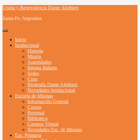
Skip
Unión y Benevolencia Dante Alighieri
to
Santa Fe, Argentina
content
Inicio
Institucional
Historia
Misión
Autoridades
Idioma Italiano
Sedes
Coro
Biografía Dante Alighieri
Novedades Institucional
Escuela de Idiomas
Información General
Cursos
Personal
Biblioteca
Campus Virtual
Novedades Esc. de Idiomas
Esc. Primaria